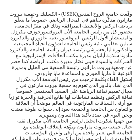
وقّعت جامعة الروح القدس
(USEK)
- الكسليك وجمعية بيروت
ماراتون مذكّرة تفاهم في المجال الرياضي خصوصاً ما يتعلًق
برياضة الركض والأنشطة المترافقة وذلك في مقرّ الجامعة،
بحضور كل من رئيس الجامعة الأب البروفسورجوزف مكرزل
والمستشار الأول للرئيس البروفسور نعمة عازوري والدكتورة
سيلين بعقليني نائبة رئيس الجامعة لشؤون الحياة المجتمعية
والدكتورة ليا يحشوشي رئيسة ديوان رئاسة الجامعة والدكتورة
مادونا سلامة أيانيان مديرة مكتب العلاقات الإستراتيجية مع
الشركات والسيدة جيني نصّار مديرة مكتب الرياضة كما حضر
عن جمعية بيروت ماراتون رئيسة الجمعية مي الخليل ومديرة
التوعية آنا ماريا الخوري والمساعدة مايا جارودي
.
إستهل اللقاء بكلمة ترحيب من رئيس الجامعة الأب مكرزل
الذي أشاد بالدور الذي تقوم به جمعية بيروت ماراتون في
مجال تعميم ثقافة الرياضة على الصعيد المجتمعي خصوصاً
ثقافة الركض وتنظيم نشاطات لها طابع الحرفية والخبرة توازياً
مع أرقى السباقات الماراتونية في العالم موضحاً أن العلاقة
والتعاون بين الجامعة والجمعية يعود إلى سنوات طويلة مضت
ونحن اليوم في صدد تأكيد هذا التعاون وتطويره
.
من جهتها شكرت الخليل لرئيس الجامعة الأب مكرزل ثقته
حيال جمعية بيروت ماراتون منوّهة بالعلاقة الوطيدة مع
الجامعة التي تعتبر واحدة من أرقى وأعرق المؤسسات
الجامعية في لبنان، وهي لطالما كانت حريصة على المشاركة