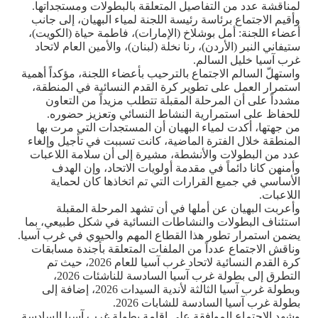
لمناقشة عدد من التفاصيل المتعلقة بالبطولات ومستجداتها
.
وأقيم الاجتماع برئاسة رئيسة اللجنة لمياء البهيان، إلى جانب
أعضاء اللجنة: أمل بوشلاخ (الإمارات)، فاطمة حياة (الكويت)،
ستيفاني النبر (الأردن)، رنا نخلة (لبنان)، والأمين العام لاتحاد
غرب آسيا خليل السالم
.
واستهلّ السالم الاجتماع بالترحيب بأعضاء اللجنة، مؤكداً أهمية
استمرار العمل على تطوير كرة القدم النسائية في المنطقة،
مشدداً على أن المرحلة المقبلة تتطلب مزيداً من التعاون
للحفاظ على استمرارية النشاط النسائي وتعزيز حضوره
.
من جهتها، أكدت لمياء البهيان أن المستجدات التي مرت بها
المنطقة خلال الفترة الماضية، كانت تسببت في تأجيل وإلغاء
عدد من البطولات والأنشطة، مشيرة إلى أن سلامة اللاعبات
وأمنهن كانا دائماً في مقدمة أولويات الاتحاد، وإن الهدف
الأساسي في جميع القرارات التي تم اتخاذها كان لحماية
اللاعبات
.
وأعربت البهيان عن أملها في أن تشهد المرحلة المقبلة
استئناف البطولات والنشاطات النسائية في شكل طبيعي، بما
يضمن استمرار تطور هذا القطاع المهم والحيوي في غرب آسيا
.
وناقش الاجتماع عدداً من الملفات المتعلقة بأجندة مسابقات
كرة القدم النسائية لاتحاد غرب آسيا للعام 2026، حيث تم
التطرق إلى بطولة غرب آسيا السادسة للناشئات 2026،
وبطولة غرب آسيا الثالثة لأندية السيدات 2026، إضافة إلى
بطولة غرب آسيا السادسة للشابات 2026
.
وشهد الاجتماع الموافقة على إقامة بطولة غرب آسيا السادسة