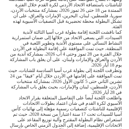
للناشئات باستضافة الاتحاد الأردني لكرة القدم خلال الفترة
الممتدة من 18 حتى 26 تموز 2026، بمشاركة منتخبات الأردن،
سوريا، فلسطين، لبنان، البحرين، الإمارات والعراق، على أن
تشكل البطولة محطة تحضيرية قبل التصفيات الآسيوية لهذه
الفئة
.
كما ناقشت اللجنة إقامة بطولة غرب آسيا الثالثة لأندية
السيدات، التي يسعى الاتحاد من خلالها إلى ضمان استمرارية
النشاط النسائي على مستوى الأندية وتطوير اللعبة في
المنطقة، حيث تمت الموافقة على إقامة البطولة في الأردن
خلال الفترة من 28 تموز وحتى 4 آب 2026، بمشاركة أندية من
الأردن والعراق والإمارات ولبنان، على أن يغلق باب المشاركة
يوم 18 أيار 2026
.
وتطرقت اللجنة إلى بطولة غرب آسيا السادسة للشابات، حيث
تمت الموافقة على إقامتها في الأردن خلال أيام "فيفا" من 24
تشرين الثاني حتى 5 كانون الأول 2026، بمشاركة منتخبات
الأردن، فلسطين، لبنان والإمارات، بحيث يغلق باب المشاركة
في 28 أيار 2026
.
واطلعت اللجنة أيضاً على التفاصيل المتعلقة بقرار الاتحاد
الآسيوي لكرة القدم في شأن اعتماد بطولات الاتحادات
الإقليمية للناشئات كتصفيات رسمية مؤهلة إلى نهائيات كأس
آسيا للسيدات تحت 17 سنة اعتباراً من نسخة 2028، حيث تم
استعراض نظام البطولة المقترح وآلية توزيع المقاعد على
الاتحادات الإقليمية، إضافة إلى الجدول الزمني الخاص بإرسال