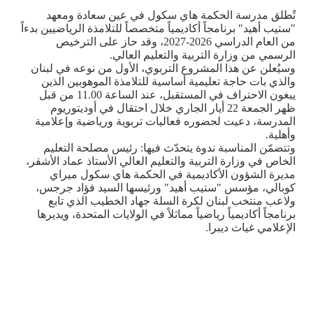
تٌطلق مدرسة الحكمة هاي سكول في عين سعادة ومعهد
"ستيب أهيد" برنامجاً أكاديمياً متخصصاً للتلامذة الرياضيين بدءاً
من العام الدراسي 2026-2027، وقد حاز على الترخيص
الرسمي من وزارة التربية والتعليم العالي
.
وسيُعلن عن هذا المشروع التربوي، الأول من نوعه في لبنان
والذي بات حاجة تعليمية أساسية للتلامذة الموهوبين الذين
يبغون الاحتراف في المستقبل، عند الساعة 11.00 من قبل
ظهر الجمعة 22 أيار الجاري خلال احتقال في أوديتوريوم
المدرسة، دعيت لحضوره فعاليات تربوية ورياضية وإعلامية
وأهلية.
وتتضمّن المناسبة ندوة يتحدّث فيها: رئيس مصلحة التعليم
الخاص في وزارة التربية والتعليم العالي الأستاذ عماد الأشقر،
مديرة الشؤون الأكاديمية في الحكمة هاي سكول ميراي
كوبالي، مؤسس "ستيب أهيد" ورئيسها السيد فؤاد جرجس،
ولاعب منتخب لبنان لكرة السلة جهاد الخطيب الذي تابع
برنامجاً أكاديمياً رياضياً مماثلاً في الولايات المتحدة، ويديرها
الإعلامي غياث ديبرا
.