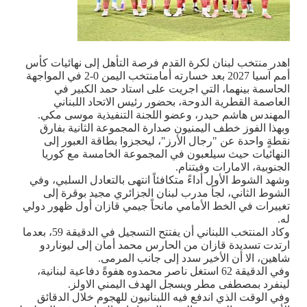
اهدر منتخب لبنان لكرة القدم فرصة التأهل إلى نهائيات كأس
أمم آسيا 2027 بعد خسارته أمامنتخب اليمن 0-2 في المواجهة
الحاسمة بينهما، التي اجريت على استاد حمد الكبير في
العاصمة القطرية الدوحة، بحضور رئيس الاتحاد اللبناني
المهندس هاشم حيدر، وعضو اللجنة التنفيذية موسى مكي.
وبهذا الفوز خطف اليمنيون صدارة المجموعة الثانية بفارق
نقطةٍ واحدة عن "رجال الأرز"، ليحجزوا بطاقة العبور إلى
النهائيات حيث سيلعبون في المجموعة الخامسة مع كوريا
الجنوبية، الامارات وفيتنام.
وشهد الشوط الأول أداءً متكافئاً انتهى بالتعادل السلبي، وفي
الشوط الثاني، لجأ مدرب لبنان الجزائري مجيد بوقرة إلى
تغييرات في الخط الأمامي مانحاً جيمي قازان أول ظهور دولي
له.
وكاد المنتخب اللبناني أن يفتتح التسجيل في الدقيقة 59، بعدما
ارتدت تسديدة قازان من الحارس محمد أمان إلى ليوناردو
شاهين، الا أن الأخير سدد إلى جانب المرمى.
وفي الدقيقة 62 استغل ناصر محمدوه هفوةً دفاعية لبنانية،
لينفرد بمصطفى مطر ويسجل الهدف اليمني الاولز.
وفي الوقت الذي اندفع فيه اللبنانيون للهجوم خلال الدقائق