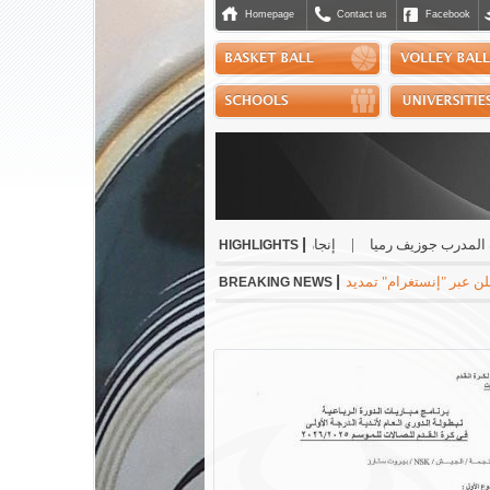
Homepage
Contact us
Facebook
|
درب جوزيف رميا
|
إنجاز مشرّف للبنان دولياً في رياضة الجوجيتسو
|
نسب حسن أفض
HIGHLIGHTS
|
نستغرام" تمديد عقده مع ريال مدريد الاسباني لست سنوات مقبلة براتب سنوي بقيمة 24 مليون ي
BREAKING NEWS