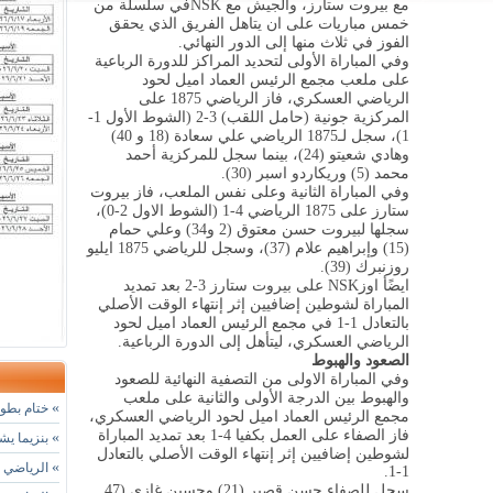
مع بيروت ستارز، والجيش مع
NSK
في سلسلة من
خمس مباريات على ان يتاهل الفريق الذي يحقق
الفوز في ثلاث منها إلى الدور النهائي.
وفي المباراة الأولى لتحديد المراكز للدورة الرباعية
على ملعب مجمع الرئيس العماد اميل لحود
الرياضي العسكري، فاز الرياضي 1875 على
المركزية جونية (حامل اللقب) 3-2 (الشوط الأول 1-
1)، سجل لـ1875 الرياضي علي سعادة (18 و 40)
وهادي شعيتو (24)، بينما سجل للمركزية أحمد
محمد (5) وريكاردو اسبر (30).
وفي المباراة الثانية وعلى نفس الملعب، فاز بيروت
ستارز على 1875 الرياضي 4-1 (الشوط الاول 2-0)،
سجلها لبيروت حسن معتوق (2 و34) وعلي حمام
(15) وإبراهيم علام (37)، وسجل للرياضي 1875 ايليو
روزنبرك (39).
ايضًأ اوز
NSK
على بيروت ستارز 3-2 بعد تمديد
المباراة لشوطين إضافيين إثر إنتهاء الوقت الأصلي
بالتعادل 1-1 في مجمع الرئيس العماد اميل لحود
الرياضي العسكري، ليتأهل إلى الدورة الرباعية.
الصعود والهبوط
وفي المباراة الاولى من التصفية النهائية للصعود
والهبوط بين الدرجة الأولى والثانية على ملعب
»
ختام بطول
مجمع الرئيس العماد اميل لحود الرياضي العسكري،
فاز الصفاء على العمل بكفيا 4-1 بعد تمديد المباراة
»
بنزيما يشي
لشوطين إضافيين إثر إنتهاء الوقت الأصلي بالتعادل
»
الرياضي ي
1-1.
سجل للصفاء حسن قصير (21) وحسين غازي (47