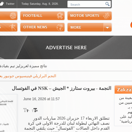
Twitter
Today Saturday, Aug. 8, 2026.
Photos
Sports Channel
Polls
Scores
Handball
Horse Riding
نتائج مميزة لغريزليز تيم بقيادة الم
النجم البرازيلي فينيسيوس جونيور يعلن عبر "إ
النجمة - بيروت ستارز * الجيش – NSK في الفوتسال
عينة من
June 16, 2026 at 11:57
ضيين من
بـ
هم
يد على
تنطلق الاربعاء 17 حزيران 2026 مباريات الدور
رياضية"
نصف النهائي لبطولة لبنان للدرجة الاولى في كرة
القدم داخل الصالات "الفوتسال" حيث يلتقي النجمة