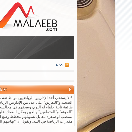
RSS
* لا يستحي أحد الإداريين الرياضيين من طائفة م
الضحك و"التقريق" على عدد من الإداريين الريا
طائفة ثانية حلفاء له اليوم، ويصفهم في مجالسه 
"الخونة" و"المتملقين" والذين يمكن الضحك علي
بمنصب او سفرة مقابل تسهيلهم مخطط وضع ال
مقدرات الرياضة في البلد، ويقول ان "نهايتهم ال