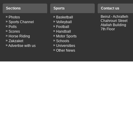
Sections
Sports
Contact us
»
»
Beirut - Achrafieh
Photos
Basketball
Chahrouri Street
»
»
Sports Channel
Volleyball
Atallah Building
»
»
Polls
Football
7th Floor
»
»
Scores
Handball
»
»
Horse Riding
Motor Sports
»
»
Zakzaket
Schools
»
»
Advertise with us
Universities
»
Other News