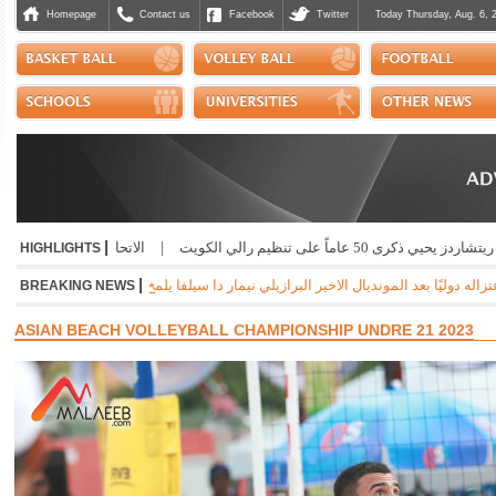
Homepage
Contact us
Facebook
Twitter
Today Thursday, Aug. 6, 
|
ذكرى 50 عاماً على تنظيم رالي الكويت
|
الاتحاد اللبناني للتسلق يعزي بض
HIGHLIGHTS
|
دوليًا بعد المونديال الاخير البرازيلي نيمار دا سيلفا يلمح إلى إمكانية اعتزاله كرة القد
BREAKING NEWS
ASIAN BEACH VOLLEYBALL CHAMPIONSHIP UNDRE 21 2023