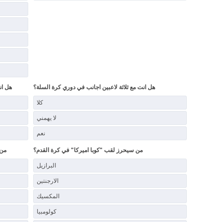
هل انت مع ثلاثة لاعبين اجانب في دوري كرة السلة؟
هل ان
كلا
لا يهمني
نعم
من سيحرز لقب "كوبا اميركا" في كرة القدم؟
من 
البرازيل
الارجنتين
المكسيك
كولومبيا