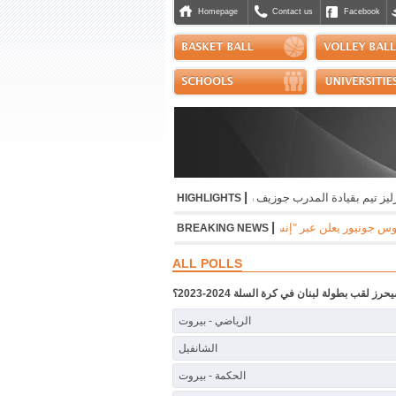
Homepage
Contact us
Facebook
|
ة المدرب جوزيف رميا
|
إنجاز مشرّف للبنان دولياً في رياضة الجوجيتسو
|
نسب حس
HIGHLIGHTS
|
بر "إنستغرام" تمديد عقده مع ريال مدريد الاسباني لست سنوات مقبلة براتب سنوي بقيمة 24 م
BREAKING NEWS
ALL POLLS
رز لقب بطولة لبنان في كرة السلة 2024-2023؟
الرياضي - بيروت
الشانفيل
الحكمة - بيروت