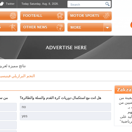
Twitter
Today Saturday, Aug. 8, 2026.
Photos
Sports Channel
Polls
Scores
Handball
Horse Riding
نتائج مميزة لغريزليز تيم بقياد
النجم البرازيلي فينيسيوس جونيور يعلن ع
عينة من
هل انت مع استكمال دوريات كرة القدم والسلة والطائرة؟
من سيح
ضيين من
بـ
no
هم
yes
يد على
رياضية"