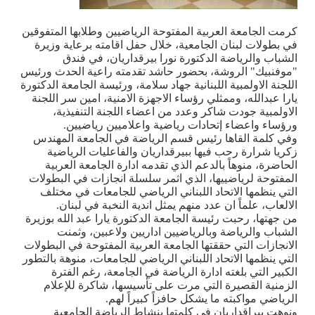
كرمت الجامعة العربية المفتوحة الرياضيين وطلابها المتفوقين
في بطولات لبنان الجامعية، خلال حفل اقامته برعاية وزيرة
الشباب والرياضة الدكتورة نورا بيرقداريان، في فندق
"موفنبيك" الروشة، بحضور حاشد تقدمته راعية الحدث ورئيس
اللجنة الاولمبية اللبنانية جهاد سلامة، ورئيسة الجامعة الدكتورة
يارا عبدالله، وممثلي رؤساء الاجهزة الامنية، امين سر اللجنة
الاولمبية جودت شاكر وعدد من اعضاء اللجنة التنفيذية،
ورؤساء واعضاء إتحادات رياضية واعلاميين رياضيين
.
وفي كلمة القاها رئيس قسم الرياضة في الجامعة المهندس
زكريا شرارة رحب فيها ببيرقداريان والفاعليات الرياضية
الحاضرة، منوهاً بالدعم الذي تقدمه ادارة الجامعة العربية
المفتوحة لرياضييها، الذي اثمر سلسلة انجازات في البطولات
التي ينظمها الاتحاد اللبناني الرياضي للجامعات في مختلف
الالعاب، علماً ان عدد منهم يمثل اندية النخبة في لبنان
.
من جهتها، رحبت رئيسة الجامعة الدكتورة يارا عبد الله بوزيرة
الشباب والرياضة وبالرياضيين اداريين ولاعبين، وثمنت
الانجازات التي حققتها الجامعة العربية المفتوحة في البطولات
التي ينظمها الاتحاد اللبناني الرياضي للجامعات، منوهة بالتطور
الكبير التي بلغته ادارة الرياضة في الجامعة، رغم الفترة
الزمنية القصيرة التي مرت على تأسيسها، شاكرة للإعلام
الرياضي مواكبته ما يشكل حافزاً كبيراً لهم
.
ونوهت بيراقداريان في كلمتها بنشاط الرياضة الجامعية